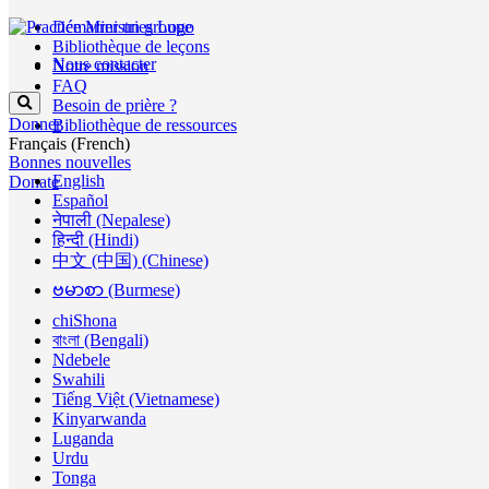
Démarrer un groupe
Bibliothèque de leçons
Nous contacter
Notre mission
FAQ
Besoin de prière ?
Donner
Bibliothèque de ressources
Français (French)
Bonnes nouvelles
English
Donate
Español
नेपाली (Nepalese)
हिन्दी (Hindi)
中文 (中国) (Chinese)
ဗမာစာ (Burmese)
chiShona
বাংলা (Bengali)
Ndebele
Swahili
Tiếng Việt (Vietnamese)
Kinyarwanda
Luganda
Urdu
Tonga