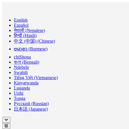
English
Español
नेपाली (Nepalese)
हिन्दी (Hindi)
中文 (中国) (Chinese)
ဗမာစာ (Burmese)
chiShona
বাংলা (Bengali)
Ndebele
Swahili
Tiếng Việt (Vietnamese)
Kinyarwanda
Luganda
Urdu
Tonga
Русский (Russian)
日本語 (Japanese)