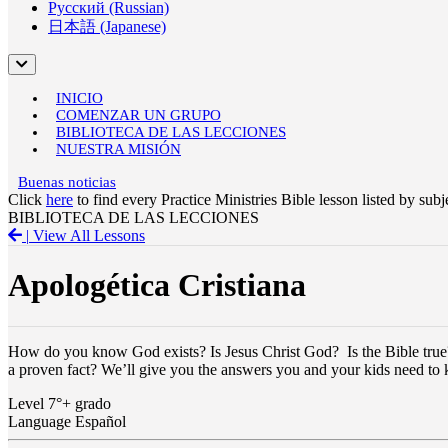
Русский (Russian)
日本語 (Japanese)
INICIO
COMENZAR UN GRUPO
BIBLIOTECA DE LAS LECCIONES
NUESTRA MISIÓN
Buenas noticias
Click
here
to find every Practice Ministries Bible lesson listed by sub
BIBLIOTECA DE LAS LECCIONES
|
View All Lessons
Apologética Cristiana
How do you know God exists? Is Jesus Christ God? Is the Bible true? W
a proven fact? We’ll give you the answers you and your kids need to
Level
7°+ grado
Language
Español