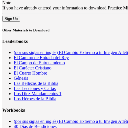
Note
If you have already entered your information to download Practice Mini
Sign Up
Other Materials to Download
Leaderbooks
(por sus siglas en inglés) El Cambio Extremo a tu Imagen Atlét
El Camino de Entrada del Rey
El Campo de Entrenamiento
El Carácter Cristiano
El Cuarto Hombre
Génesis
Las Bellezas de la Biblia
Las Lecciones y Cartas
Los Diez Mandamientos 1
Los Héroes de la Biblia
Workbooks
(por sus siglas en inglés) El Cambio Extremo a tu Imagen Atlét
40 Días de Bendiciones