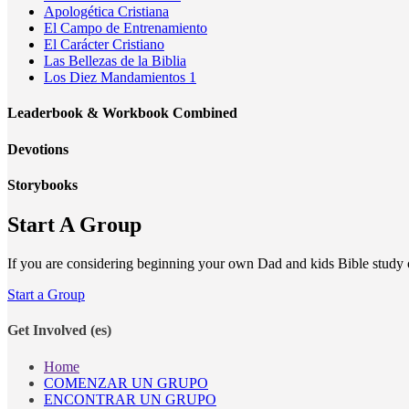
Apologética Cristiana
El Campo de Entrenamiento
El Carácter Cristiano
Las Bellezas de la Biblia
Los Diez Mandamientos 1
Leaderbook & Workbook Combined
Devotions
Storybooks
Start A Group
If you are considering beginning your own Dad and kids Bible study o
Start a Group
Get Involved (es)
Home
COMENZAR UN GRUPO
ENCONTRAR UN GRUPO