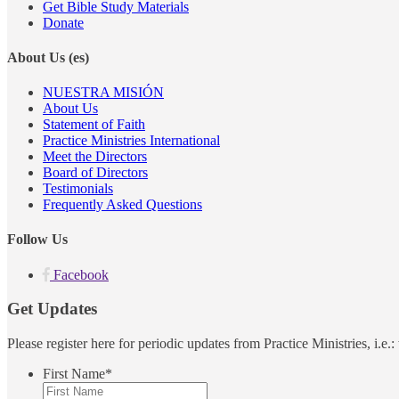
Get Bible Study Materials
Donate
About Us (es)
NUESTRA MISIÓN
About Us
Statement of Faith
Practice Ministries International
Meet the Directors
Board of Directors
Testimonials
Frequently Asked Questions
Follow Us
Facebook
Get Updates
Please register here for periodic updates from Practice Ministries, i.e
First Name
*