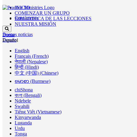
INICIO
COMENZAR UN GRUPO
Contáctenos
BIBLIOTECA DE LAS LECCIONES
NUESTRA MISIÓN
Buenas noticias
Donar
Donate
Español
English
Français (French)
नेपाली (Nepalese)
हिन्दी (Hindi)
中文 (中国) (Chinese)
ဗမာစာ (Burmese)
chiShona
বাংলা (Bengali)
Ndebele
Swahili
Tiếng Việt (Vietnamese)
Kinyarwanda
Luganda
Urdu
Tonga