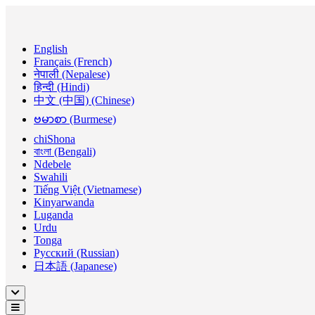
English
Français (French)
नेपाली (Nepalese)
हिन्दी (Hindi)
中文 (中国) (Chinese)
ဗမာစာ (Burmese)
chiShona
বাংলা (Bengali)
Ndebele
Swahili
Tiếng Việt (Vietnamese)
Kinyarwanda
Luganda
Urdu
Tonga
Русский (Russian)
日本語 (Japanese)